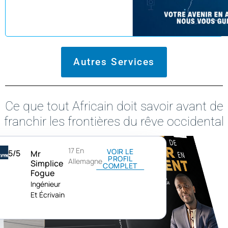
Réserver un rendez-vous
Autres Services
Ce que tout Africain doit savoir avant de
franchir les frontières du rêve occidental
17 En
VOIR LE
5/5
Mr
PROFIL
Allemagne
Simplice
COMPLET
Fogue
Ingénieur
Et Écrivain