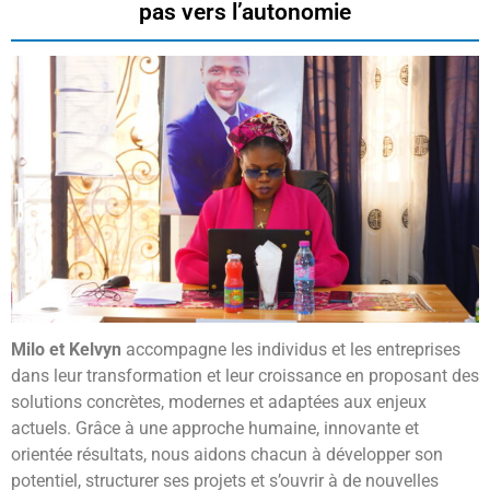
Conseils aux PME sur l’usage des méthodes
Conseils aux PME sur l’usage des méthodes
Conseils aux PME sur l’usage des méthodes
pas vers l’autonomie
numériques
numériques
numériques
Milo et Kelvyn
accompagne les individus et les entreprises
dans leur transformation et leur croissance en proposant des
solutions concrètes, modernes et adaptées aux enjeux
actuels. Grâce à une approche humaine, innovante et
orientée résultats, nous aidons chacun à développer son
potentiel, structurer ses projets et s’ouvrir à de nouvelles