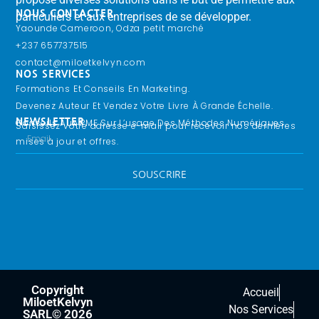
NOUS CONTACTER
particuliers et aux entreprises de se développer.
Yaounde Cameroon, Odza petit marché
+237 657737515
contact@miloetkelvyn.com
NOS SERVICES
Formations Et Conseils En Marketing.
Devenez Auteur Et Vendez Votre Livre À Grande Échelle.
Conseils Aux PME Sur L’usage Des Méthodes Numériques.
NEWSLETTER
Saisissez votre adresse e-mail pour recevoir nos dernières
mises à jour et offres.
SOUSCRIRE
Copyright
Yemeli Abel Cedrique,
Accueil
informaticien chez Milo et Kelvy.
MiloetKelvyn
Nos Services
SARL© 2026