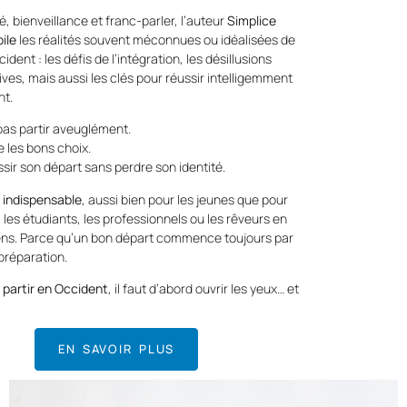
é, bienveillance et franc-parler, l’auteur
Simplice
ile
les réalités souvent méconnues ou idéalisées de
cident : les défis de l’intégration, les désillusions
ives, mais aussi les clés pour réussir intelligemment
nt.
pas partir aveuglément.
e les bons choix.
ssir son départ sans perdre son identité.
 indispensable
, aussi bien pour les jeunes que pour
 les étudiants, les professionnels ou les rêveurs en
ens. Parce qu’un bon départ commence toujours par
préparation.
 partir en Occident
, il faut d’abord ouvrir les yeux… et
EN SAVOIR PLUS