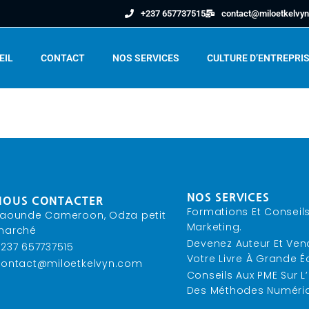
+237 657737515
contact@miloetkelvy
EIL
CONTACT
NOS SERVICES
CULTURE D’ENTREPRI
NOS SERVICES
NOUS CONTACTER
Formations Et Conseil
Yaounde Cameroon, Odza petit
Marketing.
marché
Devenez Auteur Et Ven
237 657737515
Votre Livre À Grande Éc
contact@miloetkelvyn.com
Conseils Aux PME Sur 
Des Méthodes Numéri