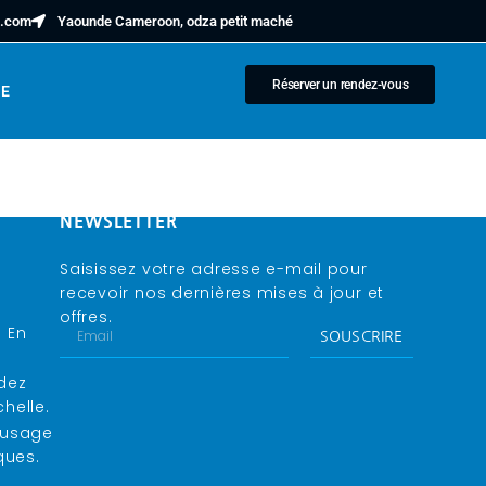
n.com
Yaounde Cameroon, odza petit maché
Réserver un rendez-vous
SE
NEWSLETTER
Saisissez votre adresse e-mail pour
recevoir nos dernières mises à jour et
offres.
s En
SOUSCRIRE
dez
helle.
L’usage
ques.